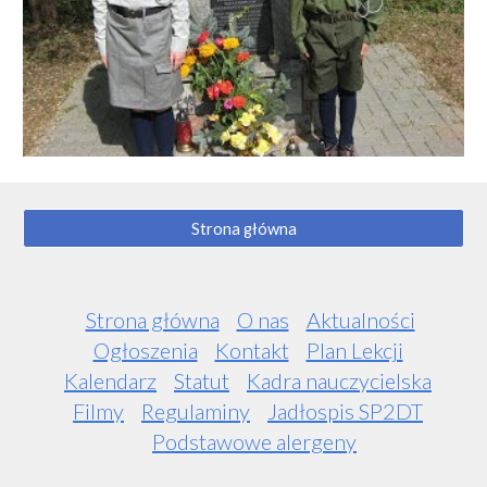
Strona główna
Strona główna
O nas
Aktualności
Ogłoszenia
Kontakt
Plan Lekcji
Kalendarz
Statut
Kadra nauczycielska
Filmy
Regulaminy
Jadłospis SP2DT
Podstawowe alergeny