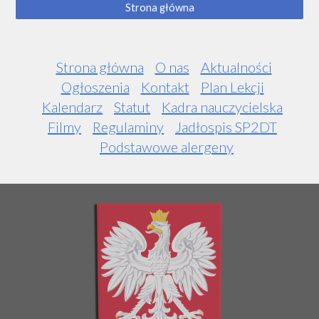
Strona główna
Strona główna
O nas
Aktualności
Ogłoszenia
Kontakt
Plan Lekcji
Kalendarz
Statut
Kadra nauczycielska
Filmy
Regulaminy
Jadłospis SP2DT
Podstawowe alergeny